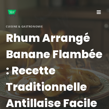
Aller
au
contenu
CUISINE & GASTRONOMIE
Rhum Arrangé
Banane Flambée
: Recette
Traditionnelle
Antillaise Facile