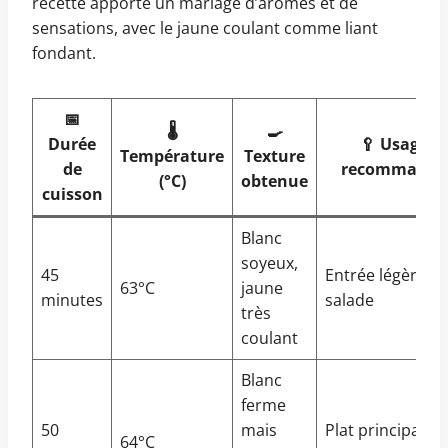
recette apporte un mariage d’arômes et de
sensations, avec le jaune coulant comme liant
fondant.
📅
🌡️
🍳
Durée
🥄 Usage
Température
Texture
de
recommandé
(°C)
obtenue
cuisson
Blanc
soyeux,
45
Entrée légère,
63°C
jaune
minutes
salade
très
coulant
Blanc
ferme
50
mais
Plat principal,
64°C