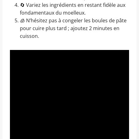
🔄 Variez les ingrédients en restant fidèle aux
fondamentaux du moelleux.
🧊 N’hésitez pas à congeler les boules de pâte
pour cuire plus tard ; ajoutez 2 minutes en
cuisson.