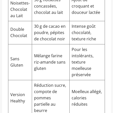
Noisettes-
concassées,
croquant et
Chocolat
chocolat au lait
douceur lactée
au Lait
30 g de cacao en
Intense goût
Double
poudre, pépites
chocolaté,
Chocolat
de chocolat noir
texture riche
Pour les
Mélange farine
intolérants,
Sans
riz-amande sans
texture
Gluten
gluten
moelleuse
préservée
Réduction sucre,
compote de
Moelleux allégé,
Version
pommes
calories
Healthy
partielle au
réduites
beurre