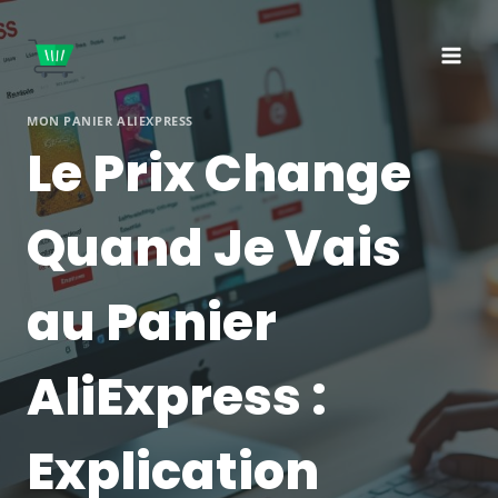
Aller
au
contenu
MON PANIER ALIEXPRESS
Le Prix Change
Quand Je Vais
au Panier
AliExpress :
Explication