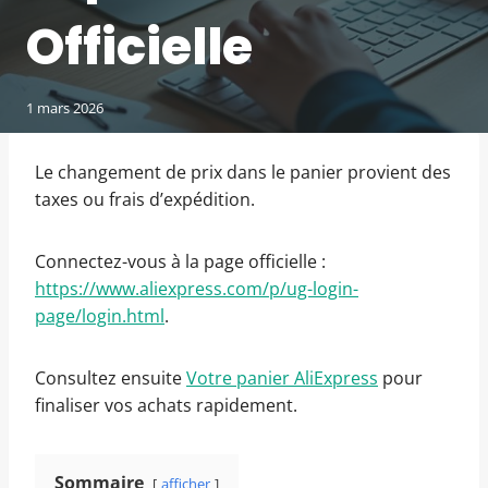
Officielle
1 mars 2026
Le changement de prix dans le panier provient des
taxes ou frais d’expédition.
Connectez-vous à la page officielle :
https://www.aliexpress.com/p/ug-login-
page/login.html
.
Consultez ensuite
Votre panier AliExpress
pour
finaliser vos achats rapidement.
Sommaire
afficher