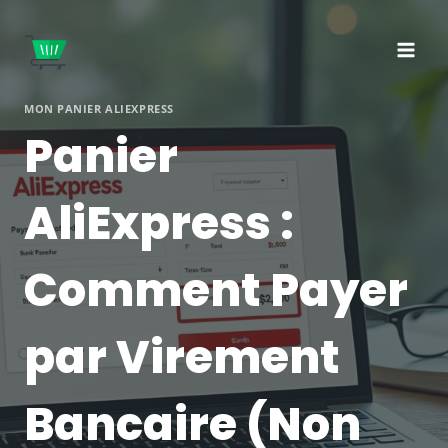
Aller
au
contenu
MON PANIER ALIEXPRESS
Panier
AliExpress :
Comment Payer
par Virement
Bancaire (Non