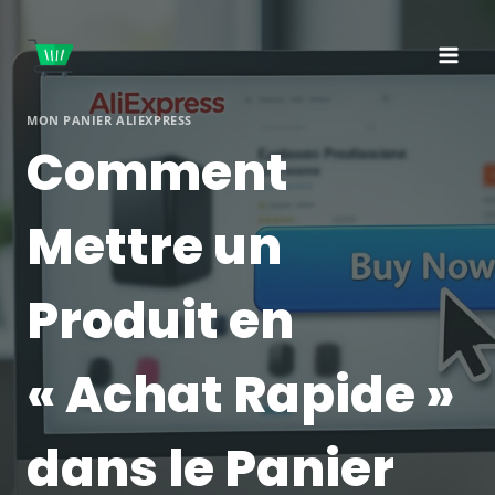
Aller
au
contenu
MON PANIER ALIEXPRESS
Comment
Mettre un
Produit en
« Achat Rapide »
dans le Panier