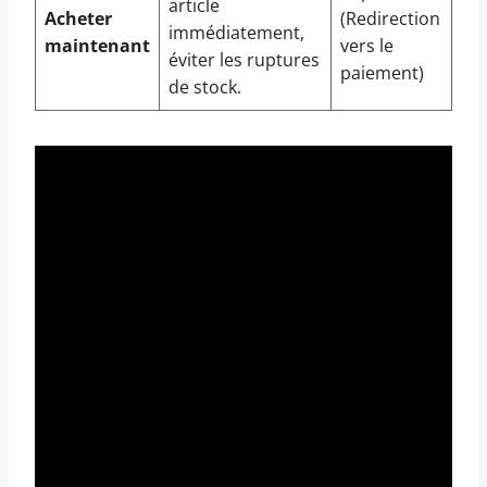
article
Acheter
(Redirection
immédiatement,
maintenant
vers le
éviter les ruptures
paiement)
de stock.