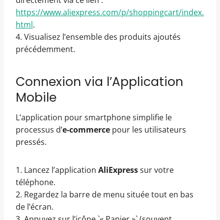
directement via ce lien :
https://www.aliexpress.com/p/shoppingcart/index.
html
.
4. Visualisez l’ensemble des produits ajoutés
précédemment.
Connexion via l’Application
Mobile
L’application pour smartphone simplifie le
processus d’
e-commerce
pour les utilisateurs
pressés.
1. Lancez l’application
AliExpress
sur votre
téléphone.
2. Regardez la barre de menu située tout en bas
de l’écran.
3. Appuyez sur l’icône `« Panier »` (souvent