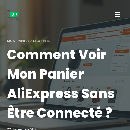
Aller
au
contenu
MON PANIER ALIEXPRESS
Comment Voir
Mon Panier
AliExpress Sans
Être Connecté ?
22 décembre 2025