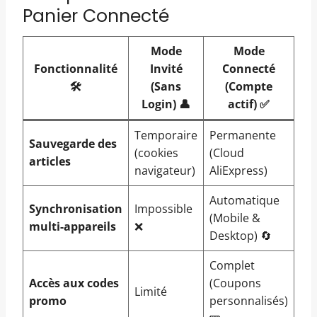
Panier Connecté
Mode
Mode
Fonctionnalité
Invité
Connecté
🛠️
(Sans
(Compte
Login) 👤
actif) ✅
Temporaire
Permanente
Sauvegarde des
(cookies
(Cloud
articles
navigateur)
AliExpress)
Automatique
Synchronisation
Impossible
(Mobile &
multi-appareils
❌
Desktop) 🔄
Complet
Accès aux codes
(Coupons
Limité
promo
personnalisés)