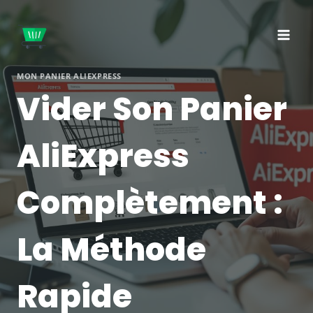
Aller
au
contenu
MON PANIER ALIEXPRESS
Vider Son Panier
AliExpress
Complètement :
La Méthode
Rapide