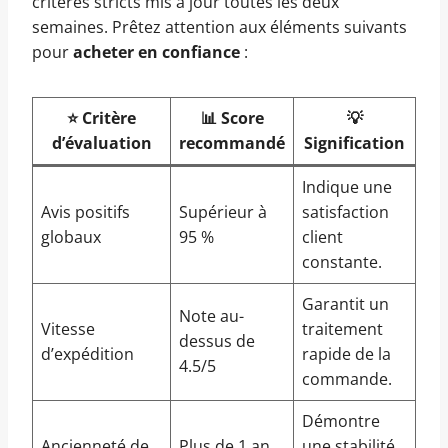
critères stricts mis à jour toutes les deux
semaines. Prêtez attention aux éléments suivants
pour
acheter en confiance
:
⭐ Critère
📊 Score
💡
d’évaluation
recommandé
Signification
Indique une
Avis positifs
Supérieur à
satisfaction
globaux
95 %
client
constante.
Garantit un
Note au-
Vitesse
traitement
dessus de
d’expédition
rapide de la
4.5/5
commande.
Démontre
Ancienneté de
Plus de 1 an
une stabilité