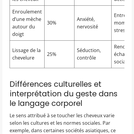
Enroulement
Entretie
d’une mèche
Anxiété,
30%
moment
autour du
nervosité
stressan
doigt
Rencontr
Lissage de la
Séduction,
25%
échange
chevelure
contrôle
sociaux
Différences culturelles et
interprétation du geste dans
le langage corporel
Le sens attribué à se toucher les cheveux varie
selon les cultures et les normes sociales. Par
exemple, dans certaines sociétés asiatiques, ce