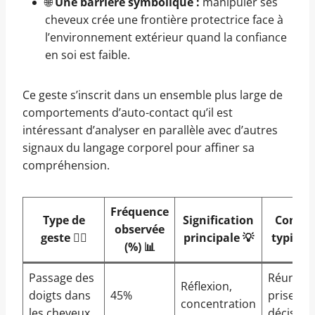
🌐
Une barrière symbolique :
manipuler ses
cheveux crée une frontière protectrice face à
l’environnement extérieur quand la confiance
en soi est faible.
Ce geste s’inscrit dans un ensemble plus large de
comportements d’auto-contact qu’il est
intéressant d’analyser en parallèle avec d’autres
signaux du langage corporel pour affiner sa
compréhension.
Fréquence
Type de
Signification
Contex
observée
geste 💇‍♂️
principale 💡
typique 
(%) 📊
Passage des
Réunions
Réflexion,
doigts dans
45%
prise de
concentration
les cheveux
décision