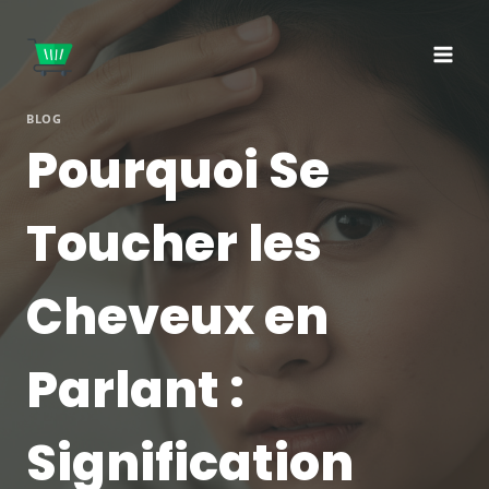
Aller
au
contenu
BLOG
Pourquoi Se
Toucher les
Cheveux en
Parlant :
Signification