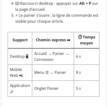
⌨️ Raccourci desktop : appuyez sur
Alt + P
sur
la page d’accueil.
⚡ Le panier s’ouvre ; la ligne de commande est
visible pour chaque article.
⏱️ Temps
Support
Chemin express ➡️
moyen
Accueil → Panier →
Desktop 🖥️
6 s
Connexion
Mobile
Menu ☰ → Panier
8 s
Web 📲
Application
Onglet Panier
5 s
🤳