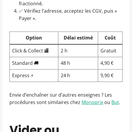
fractionné.
✅ Vérifiez l’adresse, acceptez les CGV, puis «
Payer ».
Option
Délai estimé
Coût
Click & Collect 🏬
2 h
Gratuit
Standard 🚚
48 h
4,90 €
Express ⚡
24 h
9,90 €
Envie d’enchaîner sur d’autres enseignes ? Les
procédures sont similaires chez
Monoprix
ou
But
.
Vider ou