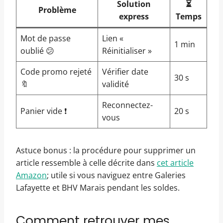
Solution
⏳
Problème
express
Temps
Mot de passe
Lien «
1 min
oublié 😕
Réinitialiser »
Code promo rejeté
Vérifier date
30 s
🔖
validité
Reconnectez-
Panier vide ❗
20 s
vous
Astuce bonus : la procédure pour supprimer un
article ressemble à celle décrite dans
cet article
Amazon
; utile si vous naviguez entre Galeries
Lafayette et BHV Marais pendant les soldes.
Comment retrouver mes