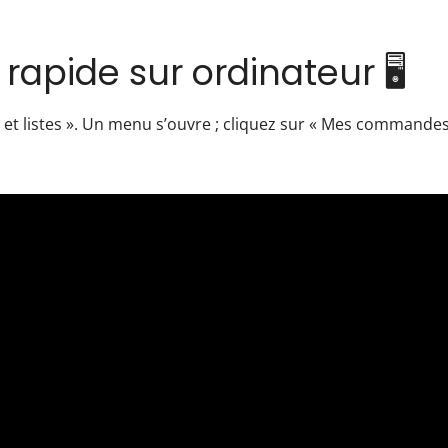
apide sur ordinateur 🖥️
et listes ». Un menu s’ouvre ; cliquez sur « Mes commandes 