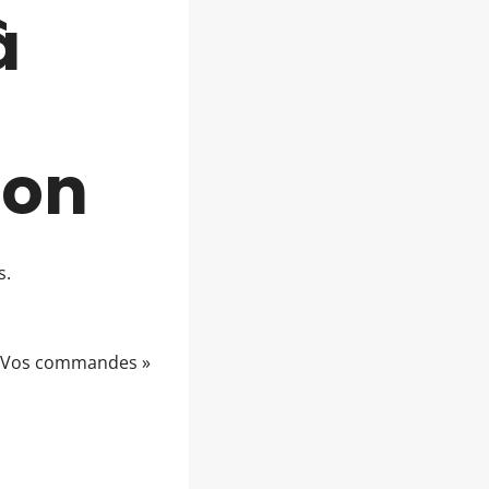
à
on
s.
 « Vos commandes »