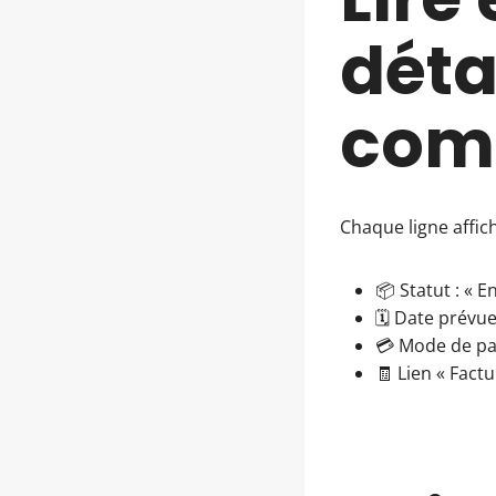
déta
com
Chaque ligne affich
📦 Statut : « E
🗓️ Date prévue
💳 Mode de pai
🧾 Lien « Factu