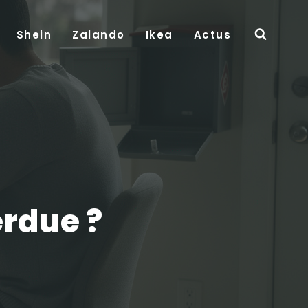
Shein
Zalando
Ikea
Actus
rdue ?