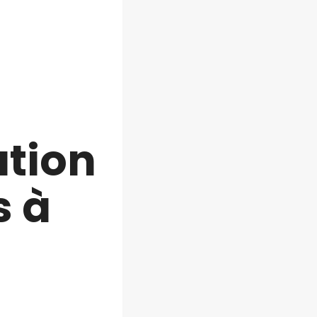
ation
s à