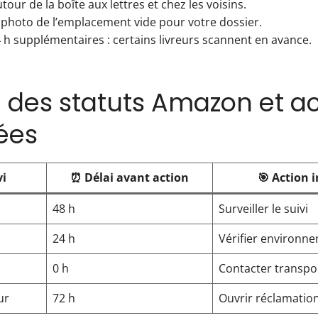
our de la boîte aux lettres et chez les voisins.
 photo de l’emplacement vide pour votre dossier.
 h supplémentaires : certains livreurs scannent en avance.
 des statuts Amazon et ac
lées
vi
⏰ Délai avant action
🎯 Action
48 h
Surveiller le suivi
24 h
Vérifier environn
0 h
Contacter transpo
ur
72 h
Ouvrir réclamati