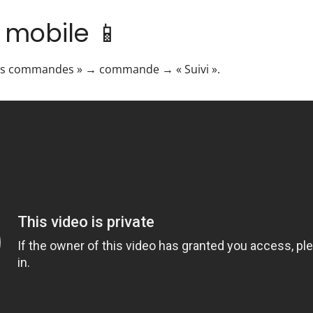
mobile 📱
os commandes » → commande → « Suivi ».