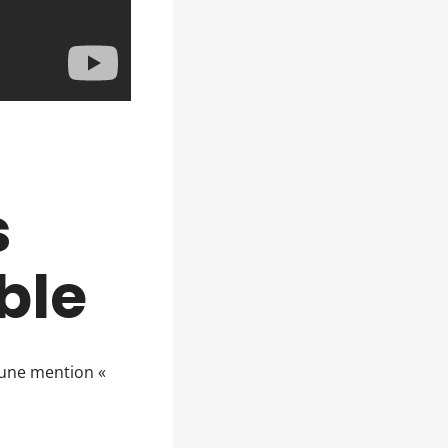
s
ble
u une mention «