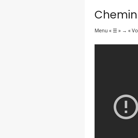
Chemin 
Menu « ☰ » → « V