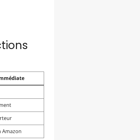
tions
 immédiate
ement
rteur
on Amazon