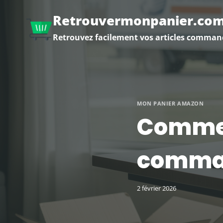
Aller
Retrouvermonpanier.co
au
contenu
Retrouvez facilement vos articles comman
MON PANIER AMAZON
Commen
comman
2 février 2026