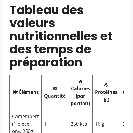
Tableau des
valeurs
nutritionnelles et
des temps de
préparation
🔥
💪

⚖️
Calories
🍽️ Élément
Protéines
Grai
Quantité
(par
(g)
(
portion)
Camembert
(1 pièce,
1
250 kcal
16 g
20 g
env. 250g)