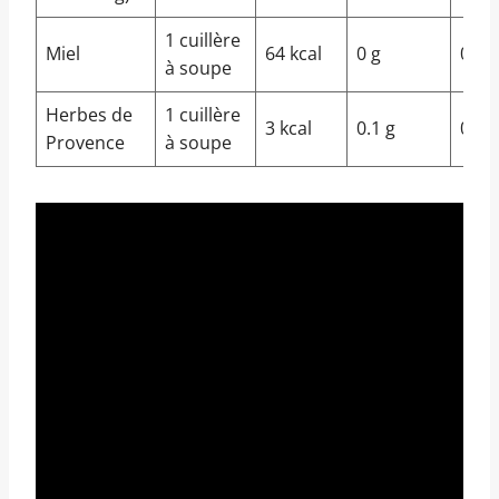
1 cuillère
Miel
64 kcal
0 g
0 g
à soupe
Herbes de
1 cuillère
3 kcal
0.1 g
0 g
Provence
à soupe