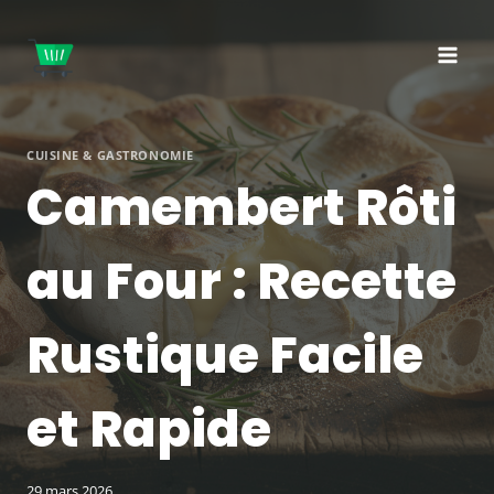
Aller
au
contenu
CUISINE & GASTRONOMIE
Camembert Rôti
au Four : Recette
Rustique Facile
et Rapide
29 mars 2026